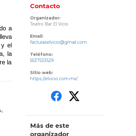
Contacto
Organizador:
Teatro Bar El Vicio
ndo a
lleva
Email:
facturaselvicio@gmail.com
 y el
a, la
Teléfono:
5537533529
re la
Sitio web:
https://elvicio.com.mx/
s,
Más de este
organizador