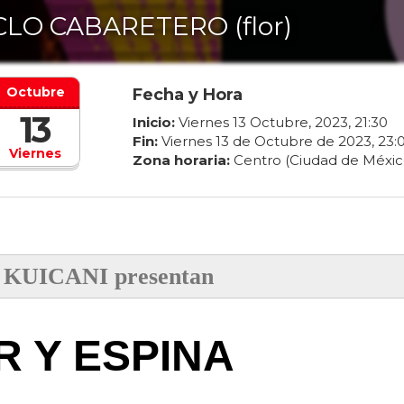
CLO CABARETERO (flor)
Octubre
Fecha y Hora
13
Inicio:
Viernes
13
Octubre
,
2023
,
21
:
30
Fin:
Viernes
13
de
Octubre
de
2023
,
23
:
Viernes
Zona horaria:
Centro (Ciudad de Méxic
 KUICANI presentan
R Y ESPINA