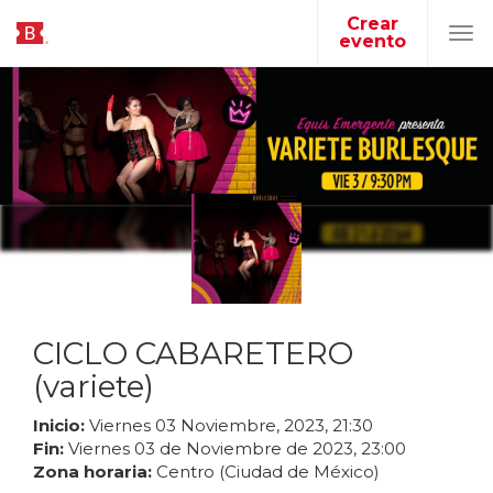
Crear
evento
Tog
navi
CICLO CABARETERO
(variete)
Inicio:
Viernes
03
Noviembre
,
2023
,
21
:
30
Fin:
Viernes
03
de
Noviembre
de
2023
,
23
:
00
Zona horaria:
Centro (Ciudad de México)