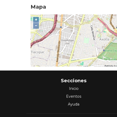
Mapa
+
−
Secciones
Inicio
Eventos
Ayuda