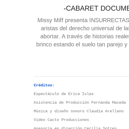
-
CABARET DOCUMEN
Missy Miff presenta INSURRECTAS 
aristas del derecho universal de 
abortar. A través de historias re
brinco estando el suelo tan parej
Créditos:
Espectáculo
de
Erica
Islas
Asistencia
de
Producción
Fernanda Maceda
Música
y diseño
sonoro Claudia Arellano
Video
Cacto Producciones
Asesoría
en dirección Cecilia Sotres