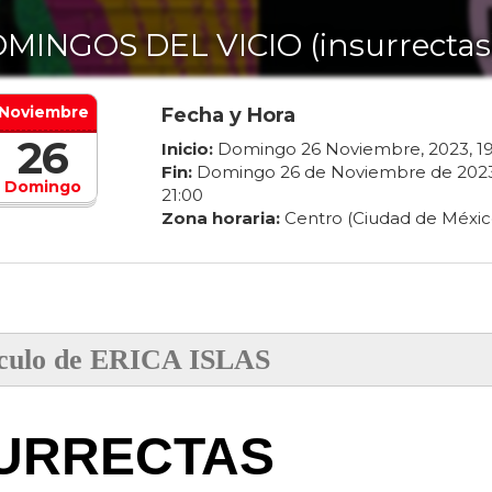
MINGOS DEL VICIO (insurrectas
Noviembre
Fecha y Hora
26
Inicio:
Domingo
26
Noviembre
,
2023
,
1
Fin:
Domingo
26
de
Noviembre
de
202
Domingo
21
:
00
Zona horaria:
Centro (Ciudad de Méxic
culo de ERICA ISLAS
URRECTAS