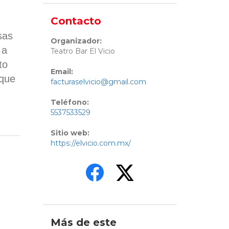
Contacto
sas
Organizador:
 a
Teatro Bar El Vicio
to
Email:
 que
facturaselvicio@gmail.com
Teléfono:
5537533529
Sitio web:
https://elvicio.com.mx/
Más de este