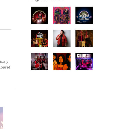
ica y
abaret