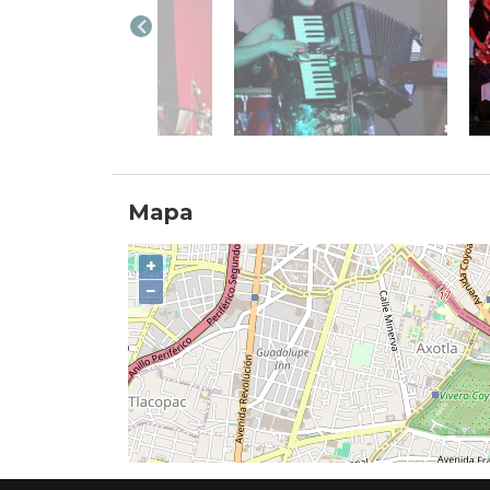
Mapa
+
−