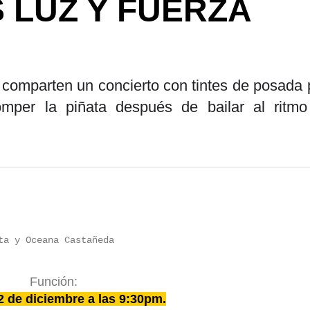
 LUZ Y FUERZA
comparten un concierto con tintes de posada 
mper la piñata después de bailar al ritmo
ta y Oceana Castañeda
Función:
2 de diciembre a las 9:30pm.