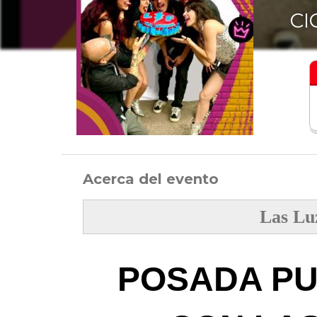
CI
Acerca del evento
Las Lu
POSADA P