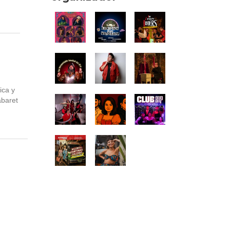
ica y
abaret