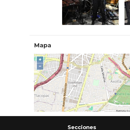
Mapa
+
−
Secciones