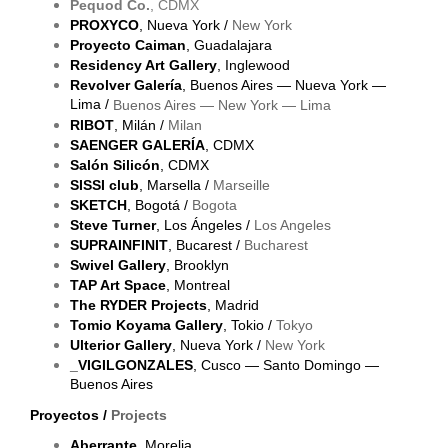
Pequod Co.
, CDMX
PROXYCO
, Nueva York /
New York
Proyecto Caiman
, Guadalajara
Residency Art Gallery
, Inglewood
Revolver Galería
, Buenos Aires — Nueva York —
Lima /
Buenos Aires — New York — Lima
RIBOT
, Milán /
Milan
SAENGER GALERÍA
, CDMX
Salón Silicón
, CDMX
SISSI club
, Marsella /
Marseille
SKETCH
, Bogotá /
Bogota
Steve Turner
, Los Ángeles /
Los Angeles
SUPRAINFINIT
, Bucarest /
Bucharest
Swivel Gallery
, Brooklyn
TAP Art Space
, Montreal
The RYDER Projects
, Madrid
Tomio Koyama Gallery
, Tokio /
Tokyo
Ulterior Gallery
, Nueva York /
New York
_VIGILGONZALES
, Cusco — Santo Domingo —
Buenos Aires
Proyectos /
Projects
Aberrante
, Morelia