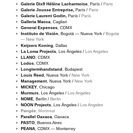
Galerie Dix9 Hélène Lacharmoise
, París /
Paris
Galerie Jousse Entreprise,
París /
Paris
Galerie Laurent Godin,
París /
Paris
Galleria Macca
, Cagliari
General Expenses
, CDMX
Instituto de Visión
, Bogotá — Nueva York /
Bogota
— New York
Keijsers Koning
, Dallas
La Loma Projects
, Los Ángeles /
Los Angeles
LLANO
, CDMX
Lodos
, CDMX
Longtermhandstand
, Budapest
Louis Reed
, Nueva York /
New York
Management
, Nueva York /
New York
MICKEY
, Chicago
Murmurs
, Los Ángeles /
Los Angeles
NOME
, Berlín /
Berlin
NOON Projects
, Los Ángeles /
Los Angeles
Pangée
, Montreal
Parallel Oaxaca
, Oaxaca
PASTO
, Buenos Aires
PEANA
, CDMX — Monterrey