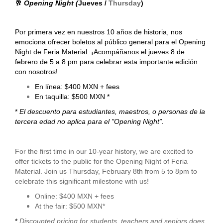
🥂
Opening Night (
Jueves /
Thursday
)
Por primera vez en nuestros 10 años de historia, nos
emociona ofrecer boletos al público general para el Opening
Night de Feria Material. ¡Acompáñanos el jueves 8 de
febrero de 5 a 8 pm para celebrar esta importante edición
con nosotros!
En línea: $400 MXN + fees
En taquilla: $500 MXN *
*
El descuento para estudiantes, maestros, o personas de la
tercera edad no aplica para el "Opening Night”.
For the first time in our 10-year history, we are excited to
offer tickets to the public for the Opening Night of Feria
Material. Join us Thursday, February 8th from 5 to 8pm to
celebrate this significant milestone with us!
Online: $400 MXN + fees
At the fair: $500 MXN*
*
Discounted pricing for students, teachers and seniors does