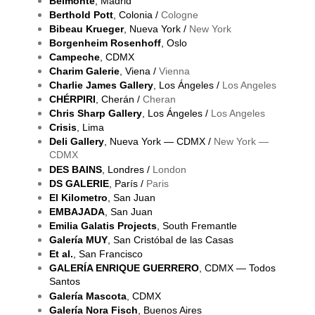
Belmonte
, Madrid
Berthold Pott
, Colonia /
Cologne
Bibeau Krueger
, Nueva York /
New York
Borgenheim Rosenhoff
, Oslo
Campeche
, CDMX
Charim Galerie
, Viena /
Vienna
Charlie James Gallery
, Los Ángeles /
Los Angeles
CHÉRPIRI
, Cherán /
Cheran
Chris Sharp Gallery
, Los Ángeles /
Los Angeles
Crisis
, Lima
Deli Gallery
, Nueva York — CDMX /
New York —
CDMX
DES BAINS
, Londres /
London
DS GALERIE
, París /
Paris
El Kilometro
, San Juan
EMBAJADA
, San Juan
Emilia Galatis Projects
, South Fremantle
Galería MUY
, San Cristóbal de las Casas
Et al.
, San Francisco
GALERÍA ENRIQUE GUERRERO
, CDMX — Todos
Santos
Galería Mascota
, CDMX
Galería Nora Fisch
, Buenos Aires