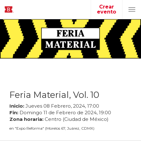
Crear
evento
Tog
navi
Feria Material, Vol. 10
Inicio:
Jueves
08
Febrero
,
2024
,
17
:
00
Fin:
Domingo
11
de
Febrero
de
2024
,
19
:
00
Zona horaria:
Centro (Ciudad de México)
en
"
Expo Reforma
"
(
Morelos 67, Juárez, CDMX
)