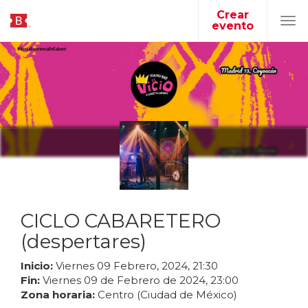
Crear
evento
Tog
navi
CICLO CABARETERO
(despertares)
Inicio:
Viernes
09
Febrero
,
2024
,
21
:
30
Fin:
Viernes
09
de
Febrero
de
2024
,
23
:
00
Zona horaria:
Centro (Ciudad de México)