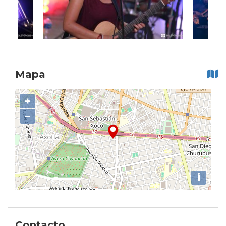
Mapa
+
−
i
Contacto