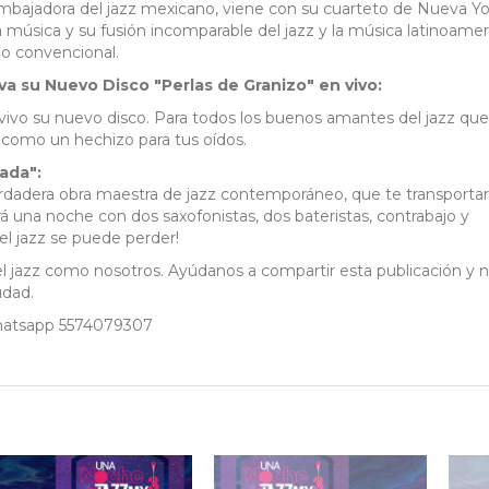
 embajadora del jazz mexicano, viene con su cuarteto de Nueva Yo
la música y su fusión incomparable del jazz y la música latinoame
 lo convencional.
va su Nuevo Disco "Perlas de Granizo" en vivo:
vivo su nuevo disco. Para todos los buenos amantes del jazz que
á como un hechizo para tus oídos.
ada":
rdadera obra maestra de jazz contemporáneo, que te transportar
una noche con dos saxofonistas, dos bateristas, contrabajo y
el jazz se puede perder!
l jazz como nosotros. Ayúdanos a compartir esta publicación y 
udad.
whatsapp 5574079307