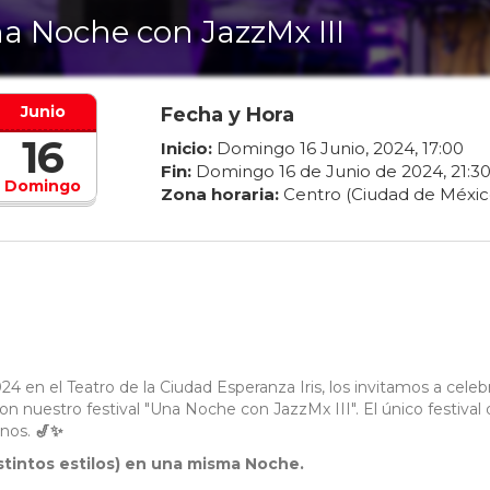
a Noche con JazzMx III
Junio
Fecha y Hora
16
Inicio:
Domingo
16
Junio
,
2024
,
17
:
00
Fin:
Domingo
16
de
Junio
de
2024
,
21
:
3
Domingo
Zona horaria:
Centro (Ciudad de Méxic
4 en el Teatro de la Ciudad Esperanza Iris, los invitamos a celeb
 nuestro festival "Una Noche con JazzMx III". El único festival 
nos.
🎷✨
stintos estilos) en una misma Noche.