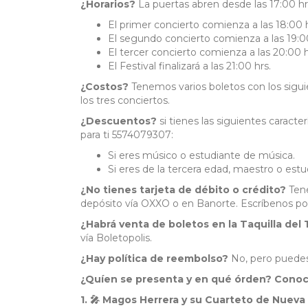
¿Horarios?
La puertas abren desde las 17:00 hr
El primer concierto comienza a las 18:00 h
El segundo concierto comienza a las 19:0
El tercer concierto comienza a las 20:00 h
El Festival finalizará a las 21:00 hrs.
¿Costos?
Tenemos varios boletos con los sigui
los tres conciertos.
¿Descuentos?
si tienes las siguientes carac
para ti 5574079307:
Si eres músico o estudiante de música.
Si eres de la tercera edad, maestro o est
¿No tienes tarjeta de débito o crédito?
Tene
depósito vía OXXO o en Banorte. Escríbenos po
¿Habrá venta de boletos en la Taquilla de
vía Boletopolis.
¿Hay política de reembolso?
No, pero puedes 
¿Quíen se presenta y en qué órden? Conoce
1. 🎤 Magos Herrera y su Cuarteto de Nueva 