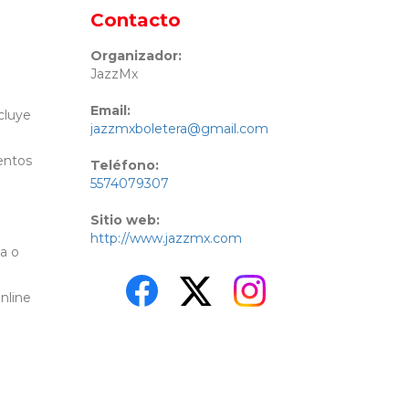
Contacto
Organizador:
JazzMx
Email:
cluye
jazzmxboletera@gmail.com
entos
Teléfono:
5574079307
Sitio web:
http://www.jazzmx.com
a o
online