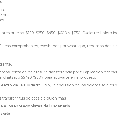
s.
rs.
0 hrs.
rs.
entes precios: $150, $250, $450, $600 y $750. Cualquier boleto in
terísticas comprobables, escríbenos por whatsapp, tenemos descu
udiante
.
mos venta de boletos vía transferencia por tu aplicación bancari
r whatsapp 5574079307 para apoyarte en el proceso.
l Teatro de la Ciudad?
No, la adquisión de los boletos solo es 
transferir tus boletos a alguien más.
 a los Protagonistas del Escenario:
York: