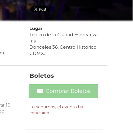
Lugar
Teatro de la Ciudad Esperanza
Iris
0
Donceles 36, Centro Histórico,
o)
CDMX.
Boletos
Comprar Boletos
rar 10
Lo sentimos, el evento ha
de
concluido