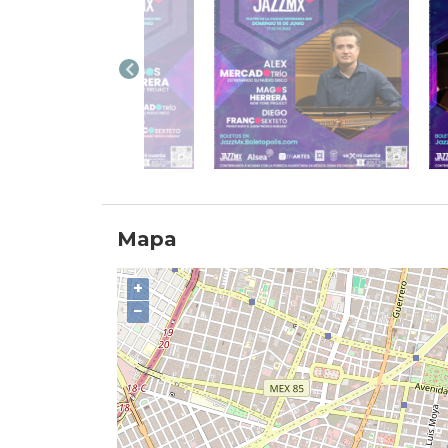
Mapa
+
−