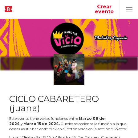
Crear
evento
Tog
navi
CICLO CABARETERO
(juana)
Este evento tiene varias funciones entre
Marzo
08
de
2024
y
Marzo
15
de
2024
.
Puedes seleccionar la función a la que
desees asistir haciendo click en el botón verde en la sección "Boletos"
Lugar:
"
Teatro Bar El Vicio
"
(
Madrid 13, Del Carmen, Coyoacán
)