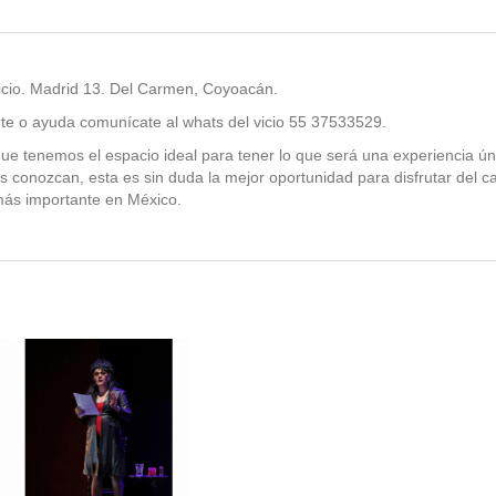
Vicio. Madrid 13. Del Carmen, Coyoacán.
rte o ayuda comunícate al whats del vicio 55 37533529.
e tenemos el espacio ideal para tener lo que será una experiencia ún
os conozcan, esta es sin duda la mejor oportunidad para disfrutar del c
ás importante en México.