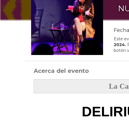
NU
Fecha
Este ev
2024
.
P
botón v
Acerca del evento
La Ca
DELIR