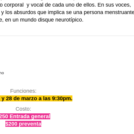
jo corporal y vocal de cada uno de ellos. En sus voces,
s y los absurdos que implica se una persona menstruante
e, en un mundo disque neurotípico.
no
Funciones:
 y 28 de marzo a las 9:30pm.
Costo:
250 Entrada general
$200 preventa