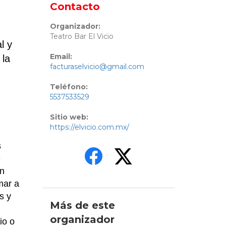
Contacto
Organizador:
Teatro Bar El Vicio
l y
Email:
 la
facturaselvicio@gmail.com
Teléfono:
5537533529
Sitio web:
https://elvicio.com.mx/
s
e
un
mar a
s y
Más de este
organizador
io o