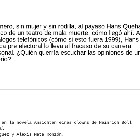
dinero, sin mujer y sin rodilla, al payaso Hans Que
ico de un teatro de mala muerte, cómo llegó ahí. A
álogos telefónicos (cómo si esto fuera 1999), Hans
a pre electoral lo lleva al fracaso de su carrera
ersonal. ¿Quién querría escuchar las opiniones de u
rio?
o en la novela Ansichten eines clowns de Heinrich Böll
aal
guez y Alexis Mata Ronzón.