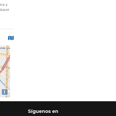
ica y
abaret
i
Síguenos en