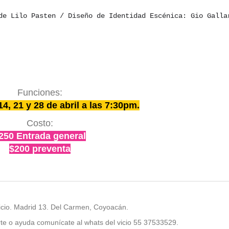
de Lilo Pasten / Diseño de Identidad Escénica: Gio Galla
Funciones:
4, 21 y 28 de abril a las 7:30pm.
Costo:
250 Entrada general
$200 preventa
Vicio. Madrid 13. Del Carmen, Coyoacán.
rte o ayuda comunícate al whats del vicio 55 37533529.