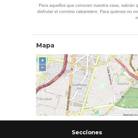
Para aquellos que conocen nuestra casa, sabrán qu
disfrutar el convivio cabaretero. Para quienes no n
m
Mapa
+
−
Secciones