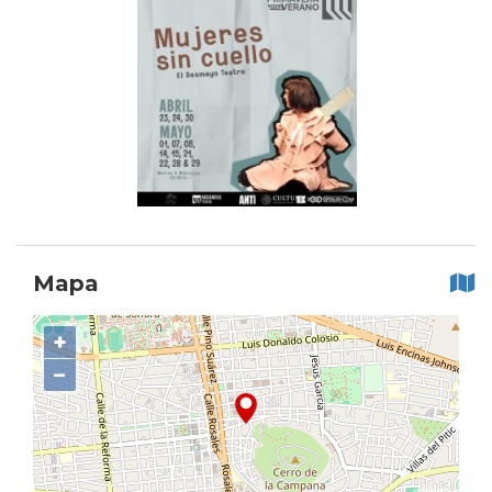
Mapa
+
−