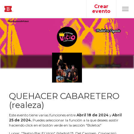
Crear
evento
Tog
navi
QUEHACER CABARETERO
(realeza)
Este evento tiene varias funciones entre
Abril
18
de
2024
y
Abril
25
de
2024
.
Puedes seleccionar la función a la que desees asistir
haciendo click en el botón verde en la sección "Boletos"
Lugar:
"
Teatro Bar El Vicio
"
(
Madrid 13, Del Carmen, Coyoacán
)