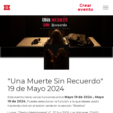
Crear
evento
Tog
navi
"Una Muerte Sin Recuerdo"
19 de Mayo 2024
Este evento tiene varias funciones entre
Mayo
19
de
2024
y
Mayo
19
de
2024
.
Puedes seleccionar la función a la que desees asistir
haciendo click en el botón verde en la sección "Boletos"
Lugar:
"
Teatro Melpómene
"
(
C. 17 Sur 3105, Los Volcanes, 72410