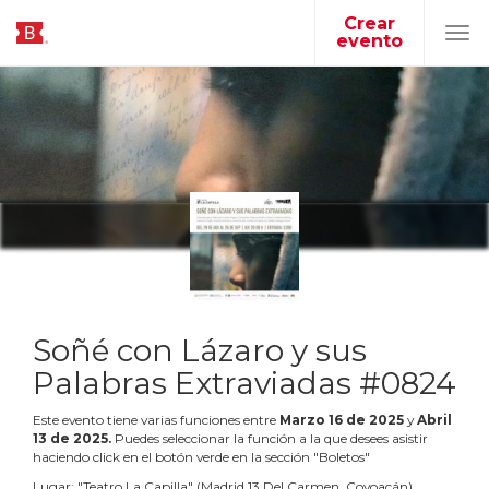
Crear
evento
Tog
navi
Soñé con Lázaro y sus
Palabras Extraviadas #0824
Este evento tiene varias funciones entre
Marzo
16
de
2025
y
Abril
13
de
2025
.
Puedes seleccionar la función a la que desees asistir
haciendo click en el botón verde en la sección "Boletos"
Lugar:
"
Teatro La Capilla
"
(
Madrid 13 Del Carmen, Coyoacán
)