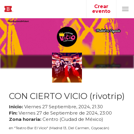
Crear
evento
Tog
navi
CON CIERTO VICIO (rivotrip)
Inicio:
Viernes
27
Septiembre
,
2024
,
21
:
30
Fin:
Viernes
27
de
Septiembre
de
2024
,
23
:
00
Zona horaria:
Centro (Ciudad de México)
en
"
Teatro Bar El Vicio
"
(
Madrid 13, Del Carmen, Coyoacán
)