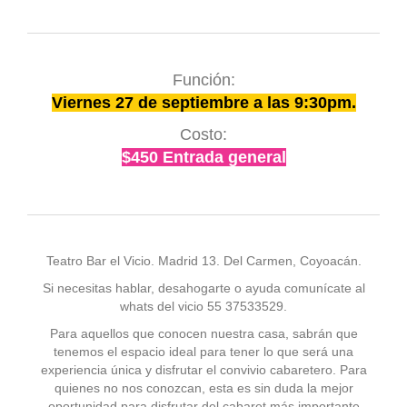
Función:
Viernes 27 de septiembre a las 9:30pm.
Costo:
$450 Entrada general
Teatro Bar el Vicio. Madrid 13. Del Carmen, Coyoacán.
Si necesitas hablar, desahogarte o ayuda comunícate al
whats del vicio 55 37533529.
Para aquellos que conocen nuestra casa, sabrán que
tenemos el espacio ideal para tener lo que será una
experiencia única y disfrutar el convivio cabaretero. Para
quienes no nos conozcan, esta es sin duda la mejor
oportunidad para disfrutar del cabaret más importante