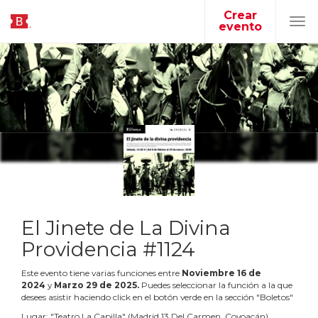
Crear
evento
Tog
navi
El Jinete de La Divina
Providencia #1124
Este evento tiene varias funciones entre
Noviembre
16
de
2024
y
Marzo
29
de
2025
.
Puedes seleccionar la función a la que
desees asistir haciendo click en el botón verde en la sección "Boletos"
Lugar:
"
Teatro La Capilla
"
(
Madrid 13 Del Carmen, Coyoacán
)