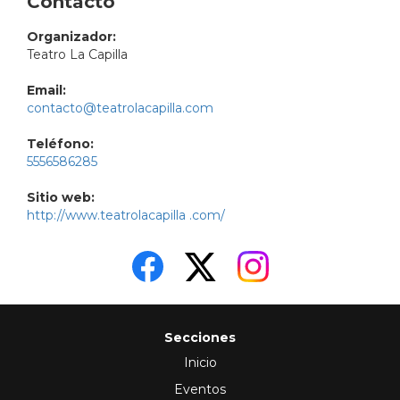
Contacto
Organizador:
Teatro La Capilla
Email:
contacto@teatrolacapilla.com
Teléfono:
5556586285
Sitio web:
http://www.teatrolacapilla .com/
Secciones
Inicio
Eventos