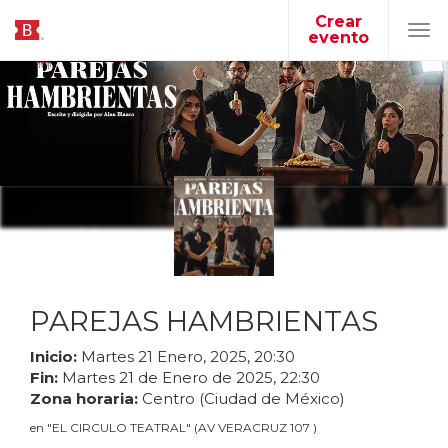
Crear
evento
Tog
navi
PAREJAS HAMBRIENTAS
Inicio:
Martes
21
Enero
,
2025
,
20
:
30
Fin:
Martes
21
de
Enero
de
2025
,
22
:
30
Zona horaria:
Centro (Ciudad de México)
en
"
EL CIRCULO TEATRAL
"
(
AV VERACRUZ 107
)