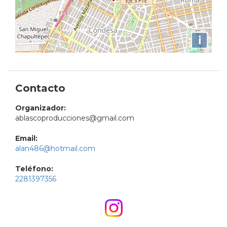
i
Contacto
Organizador:
ablascoproducciones@gmail.com
Email:
alan486@hotmail.com
Teléfono:
2281397356