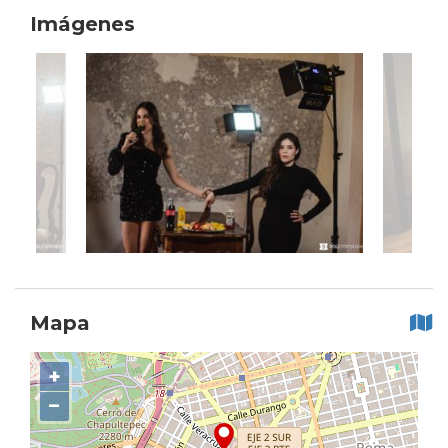
Imágenes
Mapa
+
−