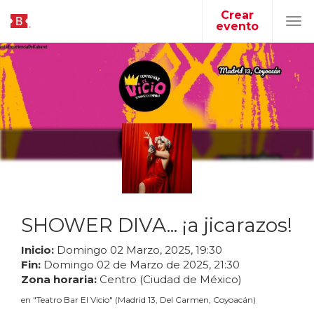
Crear
evento
Tog
navi
SHOWER DIVA... ¡a jicarazos!
Inicio:
Domingo
02
Marzo
,
2025
,
19
:
30
Fin:
Domingo
02
de
Marzo
de
2025
,
21
:
30
Zona horaria:
Centro (Ciudad de México)
en
"
Teatro Bar El Vicio
"
(
Madrid 13, Del Carmen, Coyoacán
)