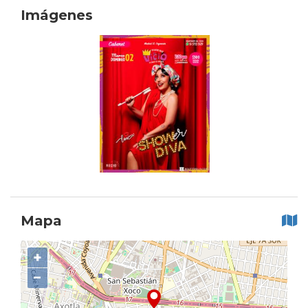
Imágenes
Mapa
+
−