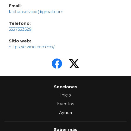
Email:
facturaselvicio@gmail.com
Teléfono:
5537533529
Sitio web:
https://elvicio.com.mx/
Secciones
Inicio
Eventos
Ayuda
Saber más