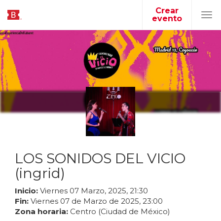
Crear
evento
Tog
navi
LOS SONIDOS DEL VICIO
(ingrid)
Inicio:
Viernes
07
Marzo
,
2025
,
21
:
30
Fin:
Viernes
07
de
Marzo
de
2025
,
23
:
00
Zona horaria:
Centro (Ciudad de México)