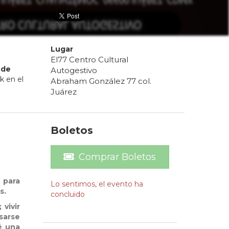
Lugar
El77 Centro Cultural
de
Autogestivo
k en el
Abraham González 77 col.
Juárez
Boletos
Comprar Boletos
a para
Lo sentimos, el evento ha
s.
concluido
vivir
sarse
é una