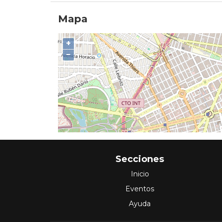
Mapa
+
−
Secciones
Inicio
Eventos
Ayuda