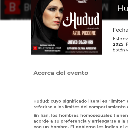
H
Fecha
Este ev
2025
.
P
botón v
Acerca del evento
Hudud: cuyo significado literal es "límite"
referirse a los límites del comportamiento
En Irán, los hombres homosexuales tienen 
acorde a su preferencia y arriesgarse a l
con un hombre. El gobierno les indica el 