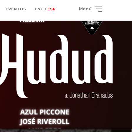
Menú
EVENTOS
ENG /
ESP