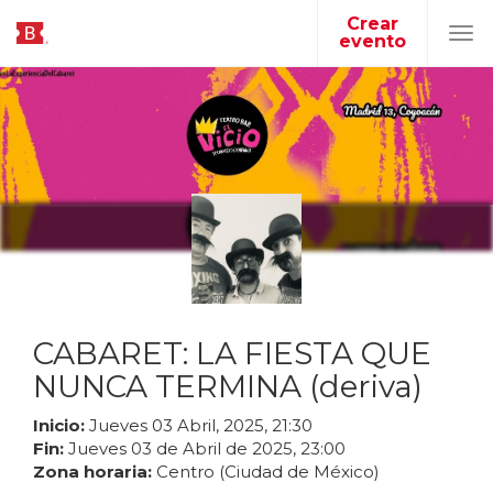
Crear
evento
Tog
navi
CABARET: LA FIESTA QUE
NUNCA TERMINA (deriva)
Inicio:
Jueves
03
Abril
,
2025
,
21
:
30
Fin:
Jueves
03
de
Abril
de
2025
,
23
:
00
Zona horaria:
Centro (Ciudad de México)