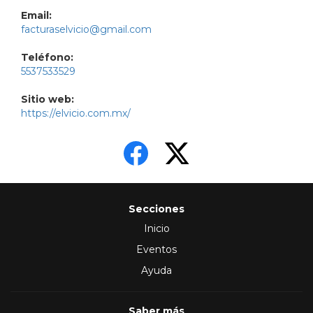
Email:
facturaselvicio@gmail.com
Teléfono:
5537533529
Sitio web:
https://elvicio.com.mx/
Secciones
Inicio
Eventos
Ayuda
Saber más