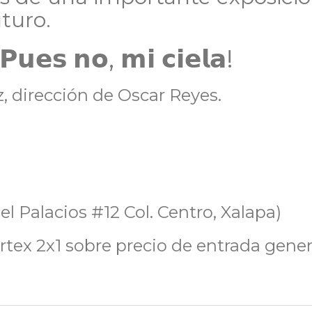
uturo.
𝘀 𝗻𝗼, 𝗺𝗶 𝗰𝗶𝗲𝗹𝗮!
, dirección de Oscar Reyes.
uel Palacios #12 Col. Centro, Xalapa)
tex 2x1 sobre precio de entrada gener