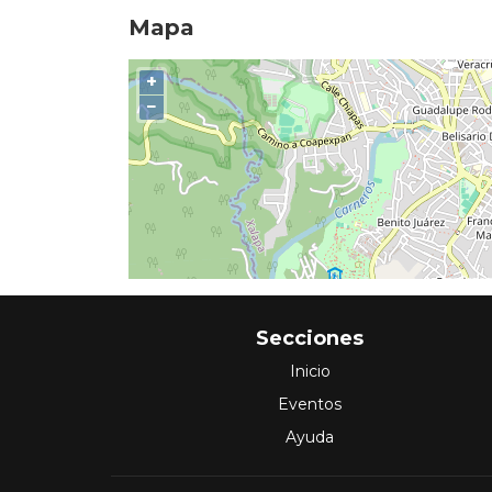
Mapa
+
−
Secciones
Inicio
Eventos
Ayuda