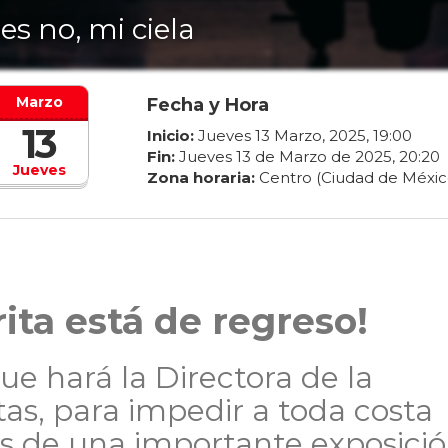
es no, mi ciela
Marzo
Fecha y Hora
13
Inicio:
Jueves
13
Marzo
,
2025
,
19
:
00
Fin:
Jueves
13
de
Marzo
de
2025
,
20
:
20
Jueves
Zona horaria:
Centro (Ciudad de Méxic
ita está de regreso!
ue hará la Directora de la
as, para impedir a toda costa
s de una importante exposici