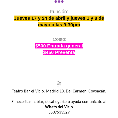
♦♦♦
Función:
Jueves 17 y 24 de abril y jueves 1 y 8 de
mayo a las 9:30pm
Costo:
$500 Entrada general
$450 Preventa
🥂
Teatro Bar el Vicio. Madrid 13. Del Carmen, Coyoacán.
Si necesitas hablar, desahogarte o ayuda comunícate al
Whats del Vicio
5537533529