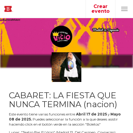
Crear
evento
Tog
navi
CABARET: LA FIESTA QUE
NUNCA TERMINA (nacion)
Este evento tiene varias funciones entre
Abril
17
de
2025
y
Mayo
08
de
2025
.
Puedes seleccionar la función a la que desees asistir
haciendo click en el botón verde en la sección "Boletos"
Lugar:
"
Teatro Bar El Vicio
"
(
Madrid 13, Del Carmen, Coyoacán
)