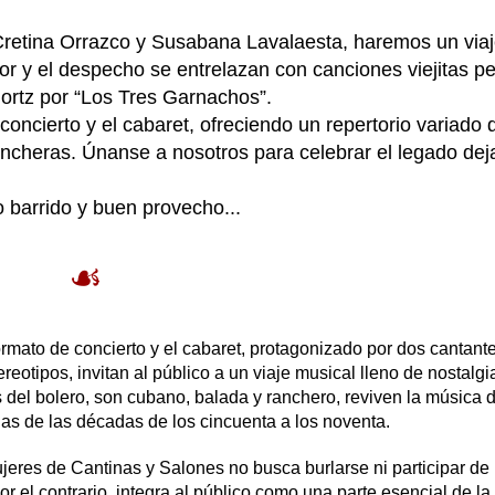
Cretina Orrazco y Susabana Lavalaesta, haremos un via
r y el despecho se entrelazan con canciones viejitas p
olortz por “Los Tres Garnachos”.
oncierto y el cabaret, ofreciendo un repertorio variado 
ancheras. Únanse a nosotros para celebrar el legado de
o barrido y buen provecho...
☙
rmato de concierto y el cabaret, protagonizado por dos cantant
reotipos, invitan al público a un viaje musical lleno de nostalgi
 del bolero, son cubano, balada y ranchero, reviven la música 
as de las décadas de los cincuenta a los noventa.
eres de Cantinas y Salones no busca burlarse ni participar de 
r el contrario, integra al público como una parte esencial de la