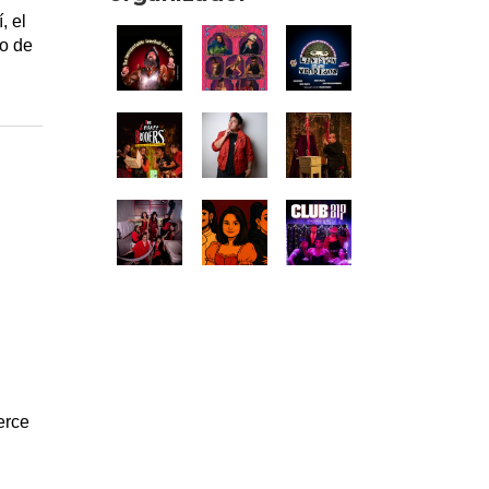
, el
lo de
ierce