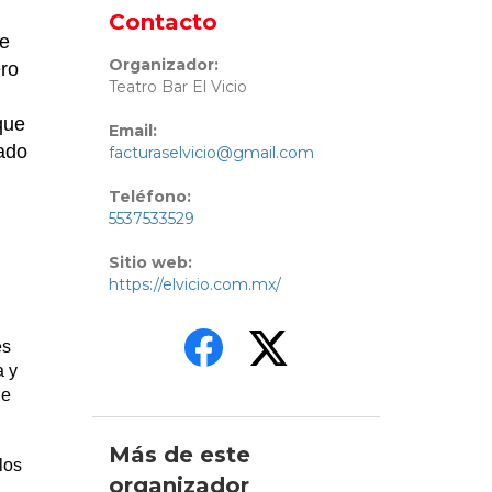
Contacto
je
Organizador:
ero
Teatro Bar El Vicio
que
Email:
jado
facturaselvicio@gmail.com
Teléfono:
5537533529
Sitio web:
https://elvicio.com.mx/
es
a y
de
Más de este
los
organizador