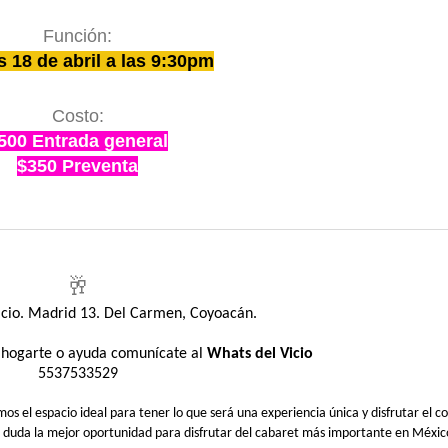
Función:
s 18 de abril a las 9:30pm
Costo:
500 Entrada general
$350 Preventa
🥂
Vicio. Madrid 13. Del Carmen, Coyoacán.
sahogarte o ayuda comunícate al
Whats del Vicio
5537533529
 el espacio ideal para tener lo que será una experiencia única y disfrutar el co
n duda la mejor oportunidad para disfrutar del cabaret más importante en Méxic