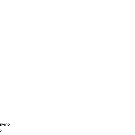
nvivio
o.