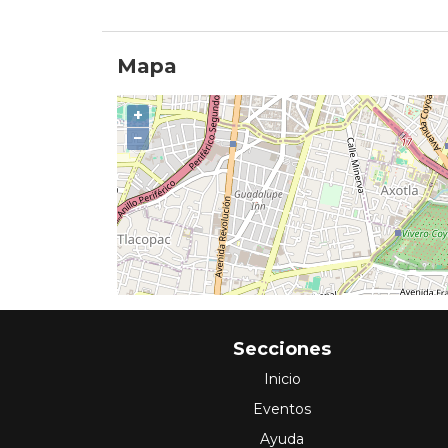
Mapa
+
−
Secciones
Inicio
Eventos
Ayuda