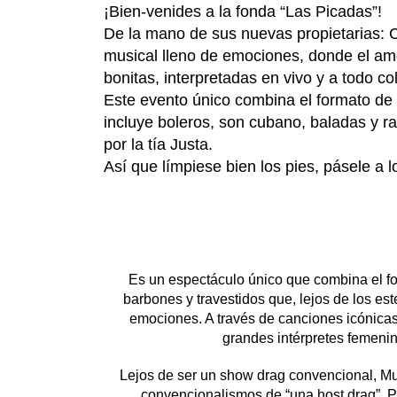
¡Bien-venides a la fonda “Las Picadas”!
De la mano de sus nuevas propietarias: 
musical lleno de emociones, donde el amo
bonitas, interpretadas en vivo y a todo c
Este evento único combina el formato de c
incluye boleros, son cubano, baladas y r
por la tía Justa.
Así que límpiese bien los pies, pásele a l
Es un espectáculo único que combina el fo
barbones y travestidos que, lejos de los este
emociones. A través de canciones icónicas
grandes intérpretes femenin
Lejos de ser un show drag convencional, Muj
convencionalismos de “una host drag”. Po