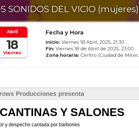
S SONIDOS DEL VICIO (mujeres)
Abril
Fecha y Hora
18
Inicio:
Viernes
18
Abril
,
2025
,
21
:
30
Fin:
Viernes
18
de
Abril
de
2025
,
23
:
00
Viernes
Zona horaria:
Centro (Ciudad de Méxic
rows Producciones presenta
CANTINAS Y SALONES
r y despecho cantada por barbones