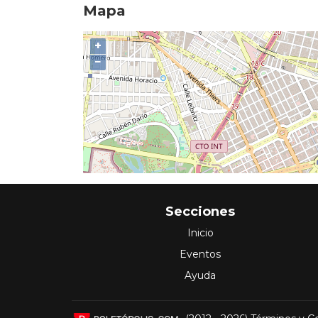
Mapa
+
−
Secciones
Inicio
Eventos
Ayuda