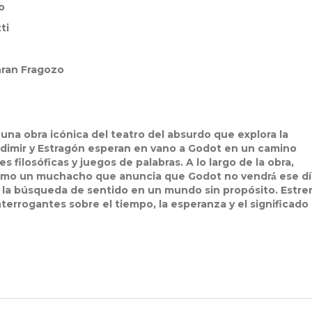
o
ti
hran Fragozo
na obra icónica del teatro del absurdo que explora la
adimir y Estragón esperan en vano a Godot en un camino
 filosóficas y juegos de palabras. A lo largo de la obra,
como un muchacho que anuncia que Godot no vendrá́ ese día
do la búsqueda de sentido en un mundo sin propósito. Estr
terrogantes sobre el tiempo, la esperanza y el significado 