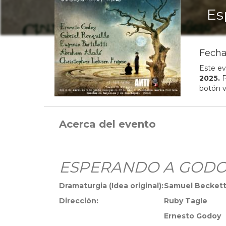
Es
Fecha
Este ev
2025
.
P
botón v
Acerca del evento
ESPERANDO A GODO
Dramaturgia (Idea original):
Samuel Becket
Dirección:
Ruby Tagle
Ernesto Godoy