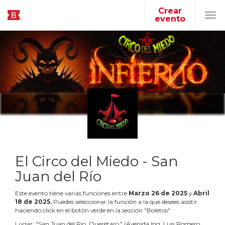
Crear
evento
Tog
navi
El Circo del Miedo - San
Juan del Río
Este evento tiene varias funciones entre
Marzo
26
de
2025
y
Abril
18
de
2025
.
Puedes seleccionar la función a la que desees asistir
haciendo click en el botón verde en la sección "Boletos"
Lugar:
"
San Juan del Río, Querétaro.
"
(
Avenida Ing. Luis Romero