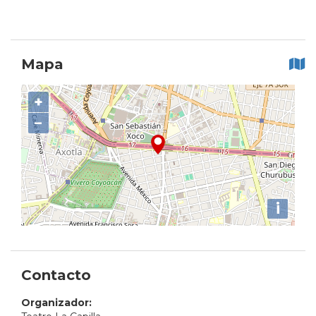
Mapa
+
−
i
Contacto
Organizador: