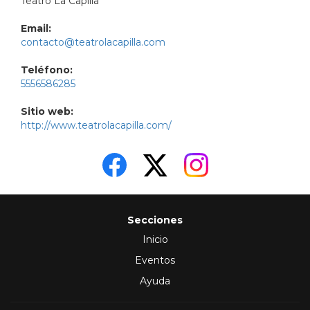
Teatro La Capilla
Email:
contacto@teatrolacapilla.com
Teléfono:
5556586285
Sitio web:
http://www.teatrolacapilla.com/
Secciones
Inicio
Eventos
Ayuda