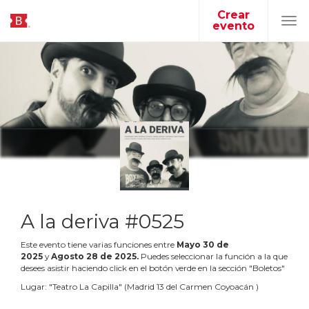
Crear
evento
Tog
navi
A la deriva #0525
Este evento tiene varias funciones entre
Mayo
30
de
2025
y
Agosto
28
de
2025
.
Puedes seleccionar la función a la que
desees asistir haciendo click en el botón verde en la sección "Boletos"
Lugar:
"
Teatro La Capilla
"
(
Madrid 13 del Carmen Coyoacán
)