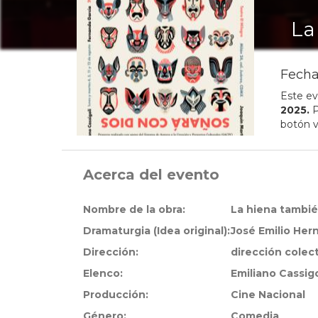
La
Fecha
Este ev
2025
.
P
botón v
Acerca del evento
Nombre de la obra:
La hiena tambié
Dramaturgia (Idea original):
José Emilio He
Dirección:
dirección colec
Elenco:
Emiliano Cassig
Producción:
Cine Nacional
Género:
Comedia