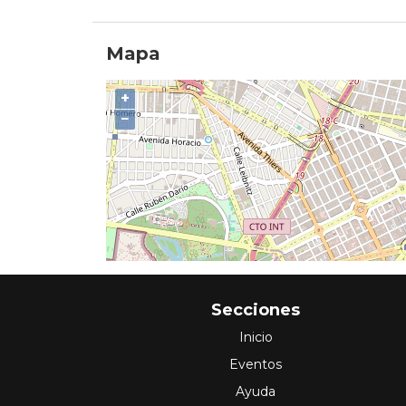
Mapa
+
−
Secciones
Inicio
Eventos
Ayuda