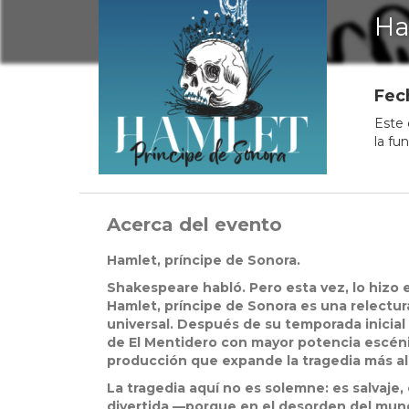
Ha
Fec
Este 
la fu
Acerca del evento
Hamlet, príncipe de Sonora.
Shakespeare habló. Pero esta vez, lo hizo
Hamlet, príncipe de Sonora es una relectur
universal. Después de su temporada inicial 
de El Mentidero con mayor potencia escéni
producción que expande la tragedia más all
La tragedia aquí no es solemne: es salvaje
divertida —porque en el desorden del mundo