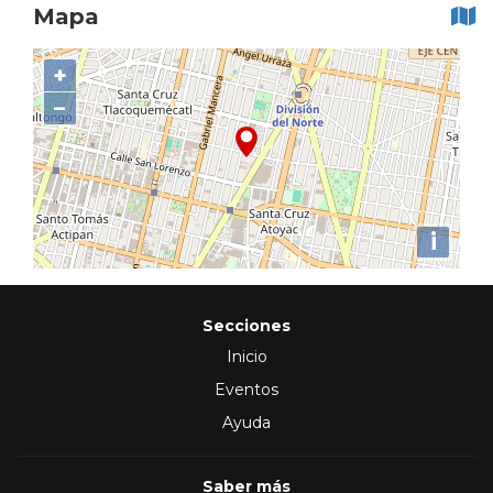
Mapa
+
−
i
Secciones
Inicio
Eventos
Ayuda
Saber más