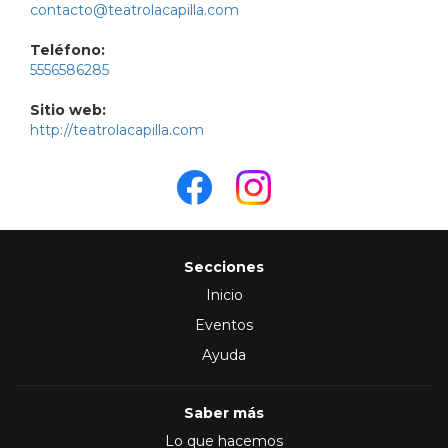
contacto@teatrolacapilla.com
Teléfono:
5556586285
Sitio web:
http://teatrolacapilla.com
Secciones
Inicio
Eventos
Ayuda
Saber más
Lo que hacemos