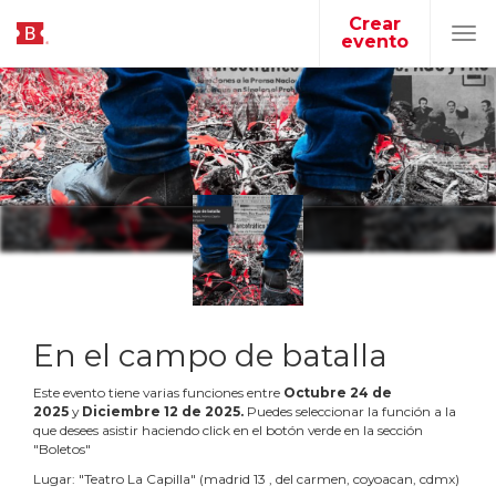
Crear
evento
Tog
navi
En el campo de batalla
Este evento tiene varias funciones entre
Octubre
24
de
2025
y
Diciembre
12
de
2025
.
Puedes seleccionar la función a la
que desees asistir haciendo click en el botón verde en la sección
"Boletos"
Lugar:
"
Teatro La Capilla
"
(
madrid 13 , del carmen, coyoacan, cdmx
)