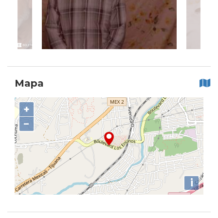
Mapa
+
−
i