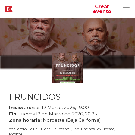
Crear
evento
Tog
navi
FRUNCIDOS
Inicio:
Jueves
12
Marzo
,
2026
,
19
:
00
Fin:
Jueves
12
de
Marzo
de
2026
,
20
:
25
Zona horaria:
Noroeste (Baja California)
en
"
Teatro De La Ciudad De Tecate
"
(
Blvd. Encinos S/N, Tecate,
Mexico
)