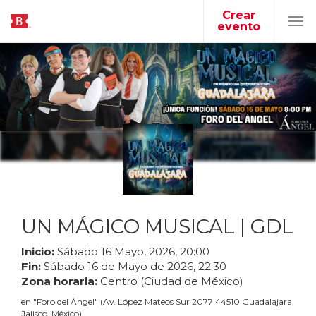
Crear
evento
Tog
navi
UN MÁGICO MUSICAL | GDL
Inicio:
Sábado
16
Mayo
,
2026
,
20
:
00
Fin:
Sábado
16
de
Mayo
de
2026
,
22
:
30
Zona horaria:
Centro (Ciudad de México)
en
"
Foro del Ángel
"
(
Av. López Mateos Sur 2077 44510 Guadalajara,
Jalisco, México
)