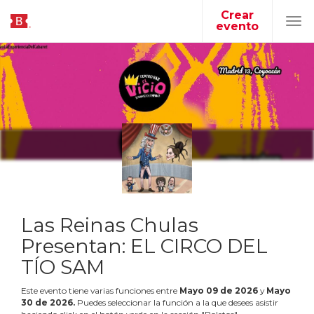
Crear
evento
Tog
navi
Las Reinas Chulas
Presentan: EL CIRCO DEL
TÍO SAM
Este evento tiene varias funciones entre
Mayo
09
de
2026
y
Mayo
30
de
2026
.
Puedes seleccionar la función a la que desees asistir