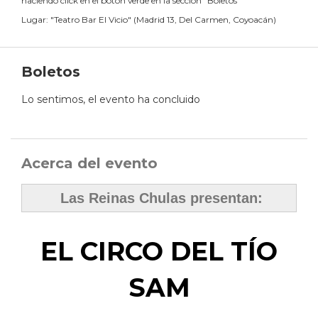
haciendo click en el botón verde en la sección "Boletos"
Lugar:
"
Teatro Bar El Vicio
"
(
Madrid 13, Del Carmen, Coyoacán
)
Boletos
Lo sentimos, el evento ha concluido
Acerca del evento
Las Reinas Chulas presentan:
EL CIRCO DEL TÍO
SAM