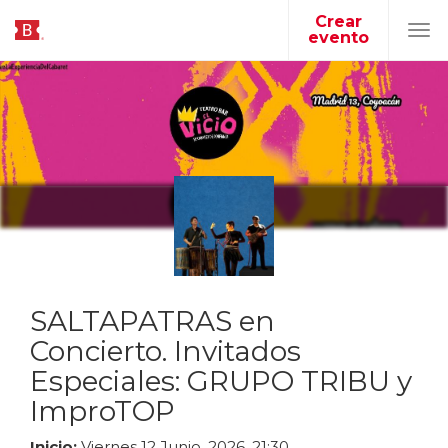
Crear
evento
Tog
navi
SALTAPATRAS en
Concierto. Invitados
Especiales: GRUPO TRIBU y
ImproTOP
Inicio:
Viernes
12
Junio
,
2026
,
21
:
30