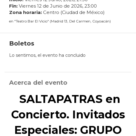
Fin:
Viernes
12
de
Junio
de
2026
,
23
:
00
Zona horaria:
Centro (Ciudad de México)
en
"
Teatro Bar El Vicio
"
(
Madrid 13, Del Carmen, Coyoacán
)
Boletos
Lo sentimos, el evento ha concluido
Acerca del evento
SALTAPATRAS en
Concierto. Invitados
Especiales: GRUPO